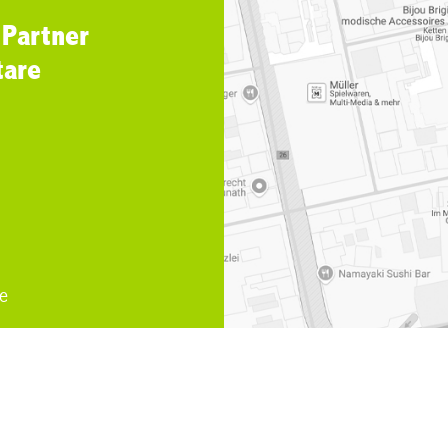
 Partner
tare
e